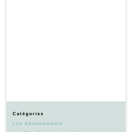
Les Petits Pigments
Pour Noël Les Petits Pigments ont décidé de
vous gâterLes Petits Pigments célèbrent la
saison des fêtes avec un concours de Noël
qui fera briller votre esprit créatif. Si vous
aimez les loisirs créatifs, les cadeaux et
l'esprit de Noël, alors ce concours est fait
pour...
Catégories
Les Abonnements