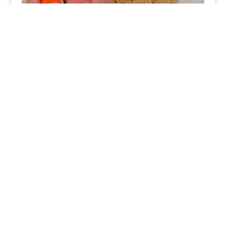
Quel papier pour faire un album scrapbooking ?
Le scrapbooking est un moyen amusant
et créatif de préserver vos souvenirs.
Mais avec tous les types de papier
disponibles sur le marché, il peut être
difficile de savoir lequel choisir pour
votre projet. Si vous faites du scrap pour
la première fois, ou si vous recherchez
un look spécifique, voici quelques
éléments à prendre en compte.